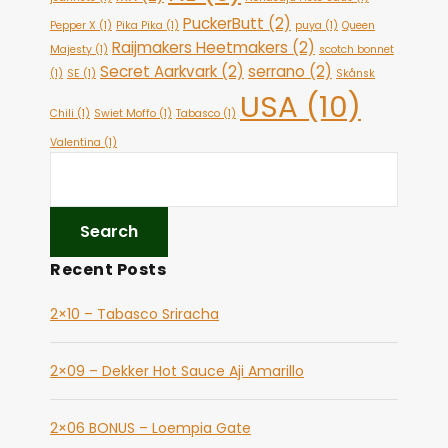
PuckerButt
(2)
Pepper X
(1)
Pika Pika
(1)
puya
(1)
Queen
Raijmakers Heetmakers
(2)
Majesty
(1)
scotch bonnet
Secret Aarkvark
(2)
serrano
(2)
(1)
SE
(1)
Skånsk
USA
(10)
Chili
(1)
Swiet Moffo
(1)
Tabasco
(1)
Valentina
(1)
Recent Posts
2×10 – Tabasco Sriracha
2×09 – Dekker Hot Sauce Aji Amarillo
2×06 BONUS – Loempia Gate