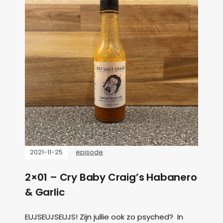
2021-11-25
episode
2×01 – Cry Baby Craig’s Habanero
& Garlic
EUJSEUJSEUJS! Zijn jullie ook zo psyched? In