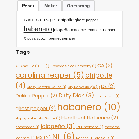
Peper
Maker
Oorsprong
carolina reaper
chipotle
ghost pepper
habanero
jalapeño
madame jeannete
Pepper
serrano
X
puya
scotch bonnet
Tags
CA
(2)
Aji Amarillo
(1)
BE
(1)
Bravado Spice Company
(1)
carolina reaper
(5)
chipotle
(4)
DE
(2)
Crazy Bastard Sauce
(1)
Cry Baby Craig's
(1)
Dirty Dick
(3)
Dekker Pepper
(2)
El Yucateco
(1)
habanero
(10)
ghost pepper
(2)
Heartbeat Hotsauce
(2)
Happy Hatter Hot Sauce
(1)
jalapeño
(3)
homemade
(1)
La Pimenterie
(1)
madame
NL
(6)
MX
(2)
jeannete
(1)
Nondedju Hete Saus
(1)