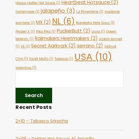
Heartbeat Hotsauce
(2)
Happy Hatter Hot Sauce
(1)
jalapeño
(3)
homemade
(1)
La Pimenterie
(1)
madame
NL
(6)
MX
(2)
jeannete
(1)
Nondedju Hete Saus
(1)
PuckerButt
(2)
Pepper X
(1)
Pika Pika
(1)
puya
(1)
Queen
Raijmakers Heetmakers
(2)
Majesty
(1)
scotch bonnet
Secret Aarkvark
(2)
serrano
(2)
(1)
SE
(1)
Skånsk
USA
(10)
Chili
(1)
Swiet Moffo
(1)
Tabasco
(1)
Valentina
(1)
Recent Posts
2×10 – Tabasco Sriracha
2×09 – Dekker Hot Sauce Aji Amarillo