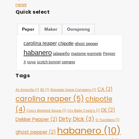
news
Quick select
Peper
Maker
Oorsprong
carolina reaper
chipotle
ghost pepper
habanero
jalapeño
madame jeannete
Pepper
serrano
X
puya
scotch bonnet
Tags
CA
(2)
Aji Amarillo
(1)
BE
(1)
Bravado Spice Company
(1)
carolina reaper
(5)
chipotle
(4)
DE
(2)
Crazy Bastard Sauce
(1)
Cry Baby Craig's
(1)
Dirty Dick
(3)
Dekker Pepper
(2)
El Yucateco
(1)
habanero
(10)
ghost pepper
(2)