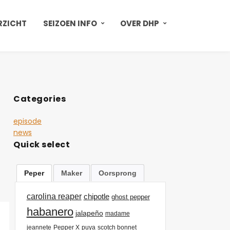
RZICHT
SEIZOEN INFO
OVER DHP
Categories
episode
news
Quick select
Peper
Maker
Oorsprong
carolina reaper
chipotle
ghost pepper
habanero
jalapeño
madame
jeannete
Pepper X
puya
scotch bonnet