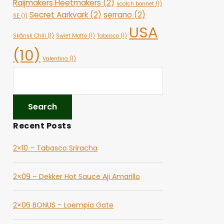
Raijmakers Heetmakers
(2)
scotch bonnet
(1)
Secret Aarkvark
(2)
serrano
(2)
SE
(1)
USA
Skånsk Chili
(1)
Swiet Moffo
(1)
Tabasco
(1)
(10)
Valentina
(1)
Recent Posts
2×10 – Tabasco Sriracha
2×09 – Dekker Hot Sauce Aji Amarillo
2×06 BONUS – Loempia Gate