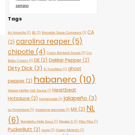
serrano
Tags
CA
Aji Amarillo
(1)
BE
(1)
Bravado Spice Company
(1)
carolina reaper
(5)
(2)
chipotle
(4)
Crazy Bastard Sauce
(1)
Cry
DE
(2)
Dekker Pepper
(2)
Baby Craig's
(1)
Dirty Dick
(3)
ghost
El Yucateco
(1)
habanero
(10)
pepper
(2)
Heartbeat
Happy Hatter Hot Sauce
(1)
jalapeño
(3)
Hotsauce
(2)
homemade
(1)
NL
MX
(2)
La Pimenterie
(1)
madame jeannete
(1)
(6)
Nondedju Hete Saus
(1)
Pepper X
(1)
Pika Pika
(1)
PuckerButt
(2)
puya
(1)
Queen Majesty
(1)