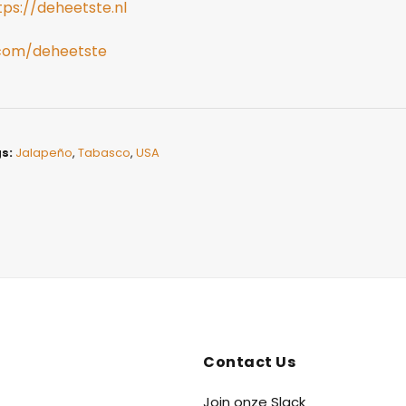
tps://deheetste.nl
.com/deheetste
s:
Jalapeño
,
Tabasco
,
USA
Contact Us
Join onze Slack