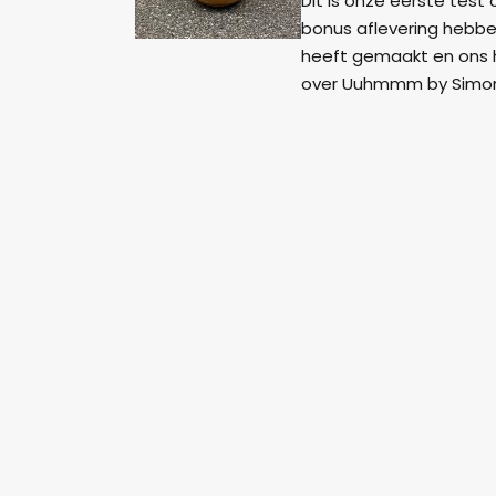
Dit is onze eerste test
bonus aflevering hebbe
heeft gemaakt en ons h
over Uuhmmm by Simo