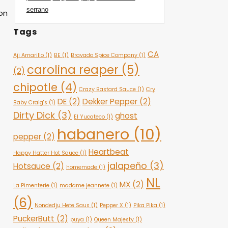
serrano
on
Tags
CA
Aji Amarillo
(1)
BE
(1)
Bravado Spice Company
(1)
carolina reaper
(5)
(2)
chipotle
(4)
Crazy Bastard Sauce
(1)
Cry
DE
(2)
Dekker Pepper
(2)
Baby Craig's
(1)
Dirty Dick
(3)
ghost
El Yucateco
(1)
habanero
(10)
pepper
(2)
Heartbeat
Happy Hatter Hot Sauce
(1)
jalapeño
(3)
Hotsauce
(2)
homemade
(1)
NL
MX
(2)
La Pimenterie
(1)
madame jeannete
(1)
(6)
Nondedju Hete Saus
(1)
Pepper X
(1)
Pika Pika
(1)
PuckerButt
(2)
puya
(1)
Queen Majesty
(1)