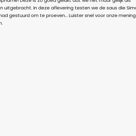
 opname! Deze is zo goed gelukt dat we het maar gelijk als
n uitgebracht. In deze aflevering testen we de saus die Sim
ad gestuurd om te proeven... Luister snel voor onze mening
n.